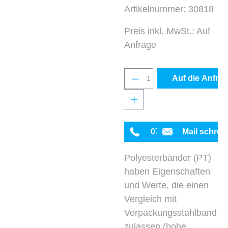
Artikelnummer:
30818
Preis inkl. MwSt.: Auf
Anfrage
Produkt Anzahl: Gib 
Auf die Anfrag
0711 342934-0
Mail schrei
Polyesterbänder (PT)
haben Eigenschaften
und Werte, die einen
Vergleich mit
Verpackungsstahlband
zulassen (hohe