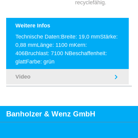
recyclefähig.
Weitere Infos
Technische Daten:Breite: 19,0 mmStärke:
0,88 mmLänge: 1100 mKern:
406Bruchlast: 7100 NBeschaffenheit:
glattFarbe: grün
Mehr
Video
Banholzer & Wenz GmbH