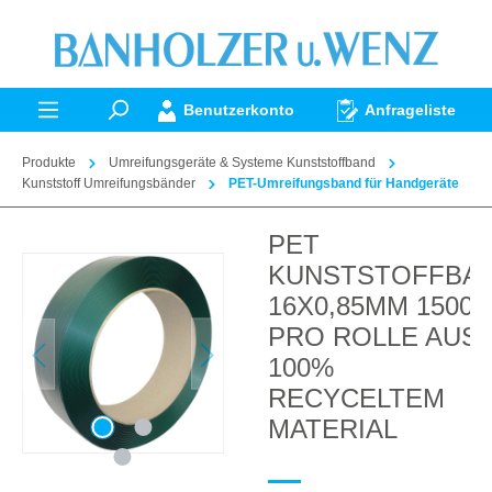
alt springen
Benutzerkonto
Anfrageliste
Produkte
Umreifungsgeräte & Systeme Kunststoffband
Kunststoff Umreifungsbänder
PET-Umreifungsband für Handgeräte
PET
Bildergalerie überspringen
KUNSTSTOFFBA
16X0,85MM 1500
PRO ROLLE AUS
100%
RECYCELTEM
MATERIAL