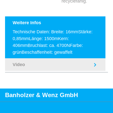
recyclefähig.
Weitere Infos
Technische Daten: Breite: 16mmStärke:
0,85mmLänge: 1500mKern:
406mmBruchlast: ca. 4700NFarbe:
grünBeschaffenheit: gewaffelt
Mehr
Video
Banholzer & Wenz GmbH