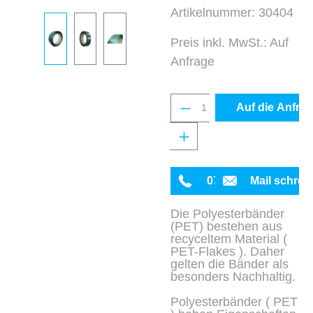
Artikelnummer:
30404
Preis inkl. MwSt.: Auf
Anfrage
Produkt Anzahl: Gib 
Auf die Anfrag
0711 342934-0
Mail schrei
Die Polyesterbänder
(PET) bestehen aus
recyceltem Material (
PET-Flakes ). Daher
gelten die Bänder als
besonders Nachhaltig.
Polyesterbänder ( PET