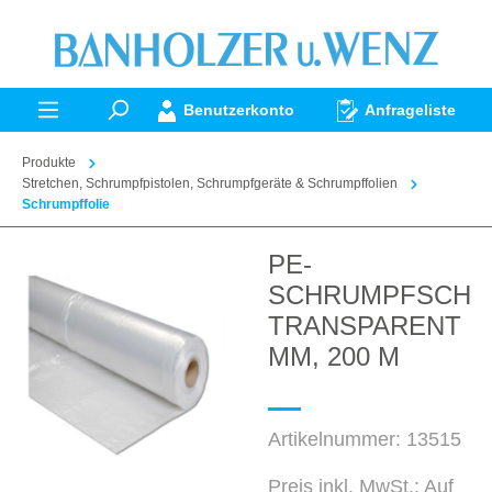
alt springen
Benutzerkonto
Anfrageliste
Produkte
Stretchen, Schrumpfpistolen, Schrumpfgeräte & Schrumpffolien
Schrumpffolie
PE-
Bildergalerie überspringen
SCHRUMPFSCHL
TRANSPARENT 12
MM, 200 M
Artikelnummer:
13515
Preis inkl. MwSt.: Auf