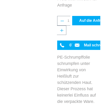
Anfrage
Produkt Anzahl: Gib 
Auf die Anfrag
0711 342934-0
Mail schrei
PE-Schrumpffolie
schrumpfen unter
Einwirkung von
Heißluft zur
schützenden Haut.
Dieser Prozess hat
keinerlei Einfluss auf
die verpackte Ware.