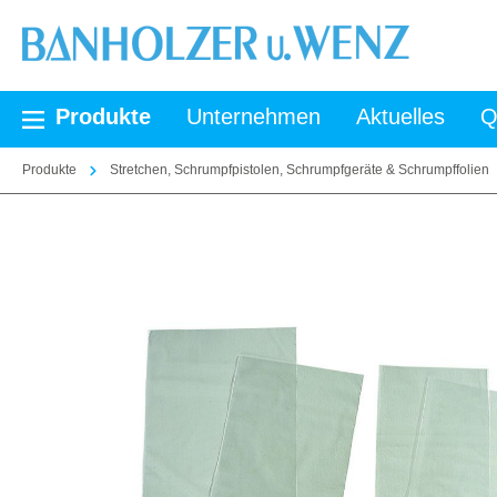
springen
Zur Hauptnavigation springen
Produkte
Unternehmen
Aktuelles
Q
Produkte
Stretchen, Schrumpfpistolen, Schrumpfgeräte & Schrumpffolien
Bildergalerie überspringen