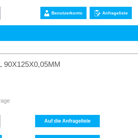
Benutzerkonto
Anfrageliste
 90X125X0,05MM
frage
b den gewünschten Wert ein oder benutze d
Auf die Anfrageliste