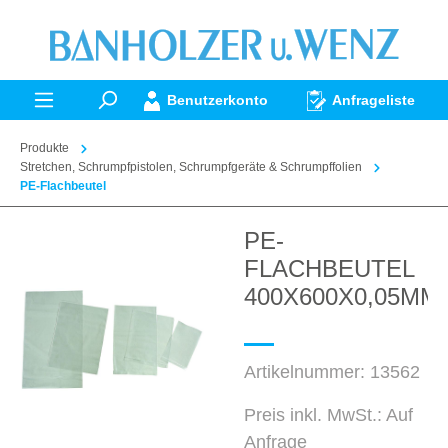
alt springen
Benutzerkonto
Anfrageliste
Produkte
Stretchen, Schrumpfpistolen, Schrumpfgeräte & Schrumpffolien
PE-Flachbeutel
PE-
Bildergalerie überspringen
FLACHBEUTEL
400X600X0,05MM
Artikelnummer:
13562
Preis inkl. MwSt.: Auf
Anfrage