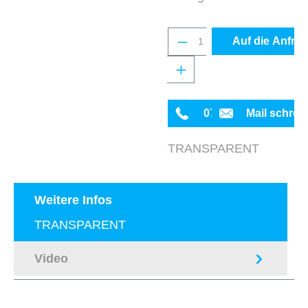
Produkt Anzahl: Gib 
Auf die Anfrag
0711 342934-0
Mail schrei
TRANSPARENT
Weitere Infos
TRANSPARENT
Video