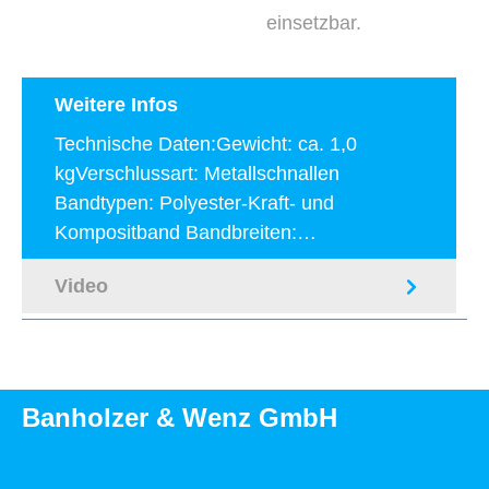
einsetzbar.
Weitere Infos
Technische Daten:Gewicht: ca. 1,0
kgVerschlussart: Metallschnallen
Bandtypen: Polyester-Kraft- und
Kompositband Bandbreiten:…
Mehr
Video
Banholzer & Wenz GmbH