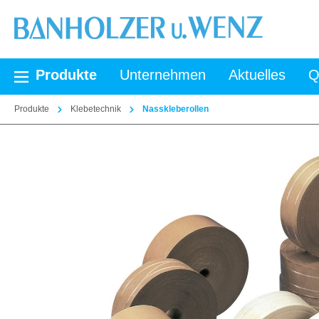
springen
Zur Hauptnavigation springen
Produkte
Unternehmen
Aktuelles
Q
Produkte
Klebetechnik
Nasskleberollen
Bildergalerie überspringen