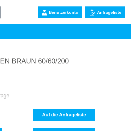
Benutzerkonto
Anfrageliste
N BRAUN 60/60/200
frage
b den gewünschten Wert ein oder benutze d
Auf die Anfrageliste