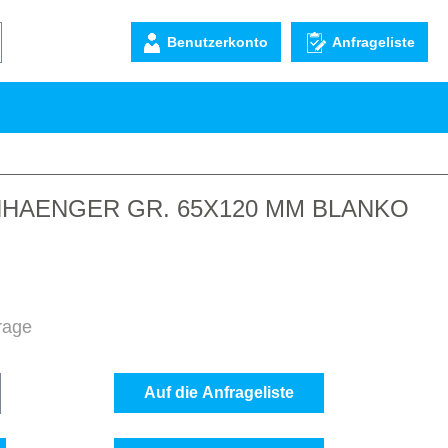
Benutzerkonto
Anfrageliste
NHAENGER GR. 65X120 MM BLANKO
frage
b den gewünschten Wert ein oder benutze d
Auf die Anfrageliste