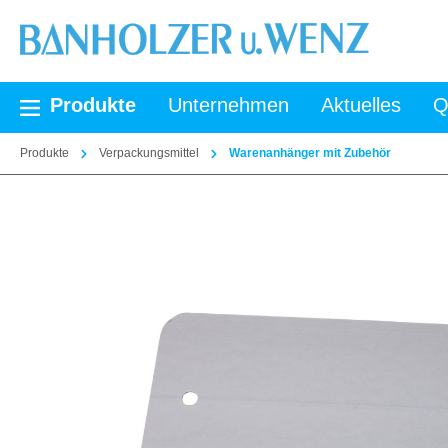
springen
Zur Hauptnavigation springen
Produkte
Unternehmen
Aktuelles
Q
Produkte
Verpackungsmittel
Warenanhänger mit Zubehör
Bildergalerie überspringen