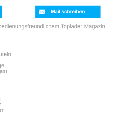
Mail schreiben
 bedienungsfreundlichem Toplader-Magazin.
uteln
ge
gen
m
m
mm