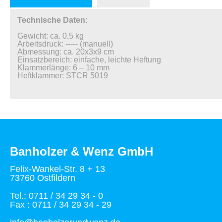
Technische Daten:
Gewicht: ca. 0,5 kg
Arbeitsdruck: ----- (manuell)
Abmessung: ca. 20x3x9 cm
Einsatzbereich: einfache, leichte Heftung
Klammerlänge: 6 – 10 mm
Heftklammer: STCR 5019
Banholzer & Wenz GmbH
Felix-Wankel-Str. 8 + 13
73760 Ostfildern
Tel.: 0711 / 34 29 34 - 0
Fax : 0711 / 34 29 34 - 29