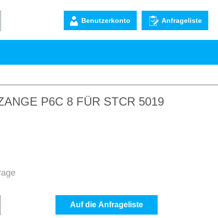
Benutzerkonto
Anfrageliste
ANGE P6C 8 FÜR STCR 5019
frage
b den gewünschten Wert ein oder benutze d
Auf die Anfrageliste