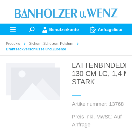
alt springen
Benutzerkonto
Anfrageliste
Produkte
Sichern, Schützen, Polstern
Drahtsackverschlüsse und Zubehör
LATTENBINDEDR
Bildergalerie überspringen
130 CM LG, 1,4 M
STARK
Artikelnummer:
13768
Preis inkl. MwSt.: Auf
Anfrage