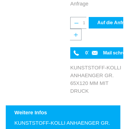
Anfrage
Produkt Anzahl: Gib 
Auf die Anfrag
0711 342934-0
Mail schrei
KUNSTSTOFF-KOLLI
ANHAENGER GR.
65X120 MM MIT
DRUCK
Weitere Infos
KUNSTSTOFF-KOLLI ANHAENGER GR.