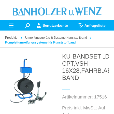
alt springen
Benutzerkonto
Anfrageliste
Produkte
Umreifungsgeräte & Systeme Kunststoffband
Komplettumreifungssysteme für Kunststoffband
KU-BANDSET „D“ 
Bildergalerie überspringen
CPT,VSH
16X28,FAHRB.AB
BAND
Artikelnummer:
17516
Preis inkl. MwSt.: Auf