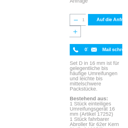
Anfrage
Produkt Anzahl: Gib 
Auf die Anfrag
0711 342934-0
Mail schrei
Set D in 16 mm ist für
gelegentliche bis
häufige Umreifungen
und leichte bis
mittelschwere
Packstücke.
Bestehend aus:
1 Stück einteiliges
Umreifungsgerät 16
mm (Artikel 17252)
1 Stück fahrbarer
Abroller für 62er Kern