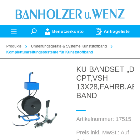
alt springen
Benutzerkonto
Anfrageliste
Produkte
Umreifungsgeräte & Systeme Kunststoffband
Komplettumreifungssysteme für Kunststoffband
KU-BANDSET „D“ 
Bildergalerie überspringen
CPT,VSH
13X28,FAHRB.AB
BAND
Artikelnummer:
17515
Preis inkl. MwSt.: Auf