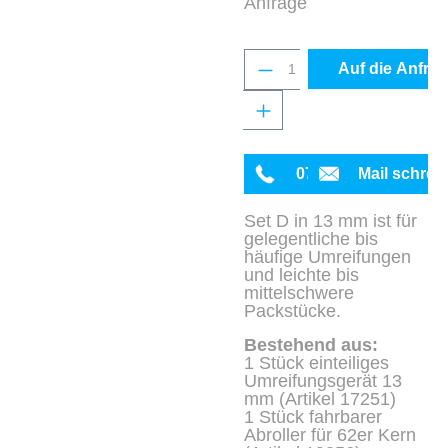
Anfrage
Produkt Anzahl: Gib 
Auf die Anfrag
0711 342934-0
Mail schrei
Set D in 13 mm ist für
gelegentliche bis
häufige Umreifungen
und leichte bis
mittelschwere
Packstücke.
Bestehend aus:
1 Stück einteiliges
Umreifungsgerät 13
mm (Artikel 17251)
1 Stück fahrbarer
Abroller für 62er Kern