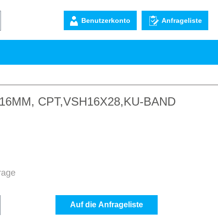
Benutzerkonto
Anfrageliste
 16MM, CPT,VSH16X28,KU-BAND
frage
b den gewünschten Wert ein oder benutze d
Auf die Anfrageliste