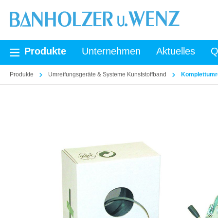
springen
Zur Hauptnavigation springen
Produkte
Unternehmen
Aktuelles
Q
Produkte
Umreifungsgeräte & Systeme Kunststoffband
Komplettumre
Bildergalerie überspringen