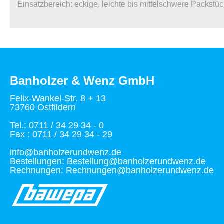
Einsatzbereich: eckige, leichte bis mittelschwere Packstü
Banholzer & Wenz GmbH
Felix-Wankel-Str. 8 + 13
73760 Ostfildern
Tel.: 0711 / 34 29 34 - 0
Fax : 0711 / 34 29 34 - 29
info@banholzerundwenz.de
Bestellungen: Bestellung@banholzerundwenz.de
Rechnungen: Rechnungen@banholzerundwenz.de