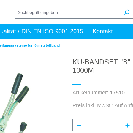
ualität / DIN EN ISO 9001:2015
Kontakt
ifungssysteme für Kunststoffband
KU-BANDSET "B"
1000M
Artikelnummer:
17510
Preis inkl. MwSt.: Auf An
Produkt Anzahl: Gi