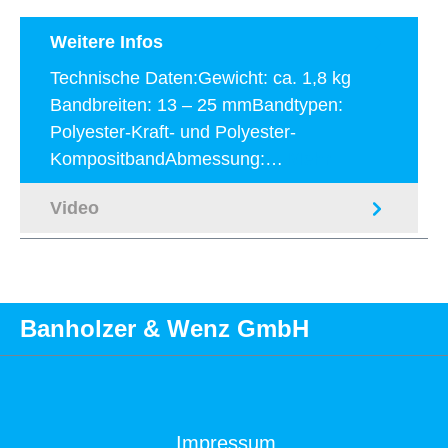
Weitere Infos
Technische Daten:Gewicht: ca. 1,8 kg
Bandbreiten: 13 – 25 mmBandtypen:
Polyester-Kraft- und Polyester-
KompositbandAbmessung:…
Mehr
Video
Banholzer & Wenz GmbH
Impressum