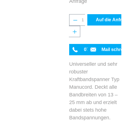
Anfrage
Produkt Anzahl: Gib 
Auf die Anfrag
0711 342934-0
Mail schrei
Universeller und sehr
robuster
Kraftbandspanner Typ
Manucord. Deckt alle
Bandbreiten von 13 –
25 mm ab und erzielt
dabei stets hohe
Bandspannungen.