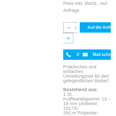
Preis inkl. MwSt.: Auf
Anfrage
Produkt Anzahl: Gib 
Auf die Anfrag
0711 342934-0
Mail schrei
Praktisches und
einfaches
Umreifungsset für den
gelegentlichen Bedarf.
Bestehend aus:
1 St.
Kraftbandspanner 13 –
19 mm (Artikelnr.
19173)
250 m Polyester-