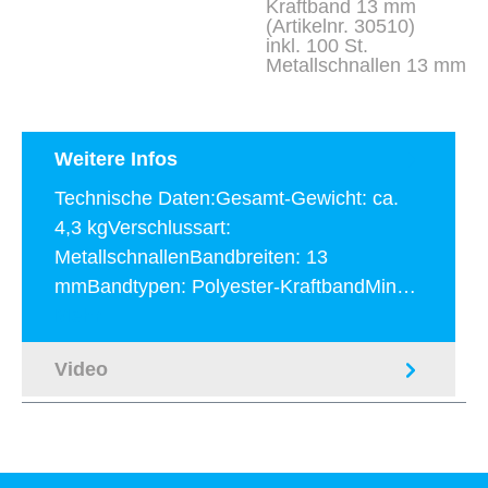
Kraftband 13 mm
(Artikelnr. 30510)
inkl. 100 St.
Metallschnallen 13 mm
Weitere Infos
Technische Daten:Gesamt-Gewicht: ca.
4,3 kgVerschlussart:
MetallschnallenBandbreiten: 13
mmBandtypen: Polyester-KraftbandMin…
Mehr
Video