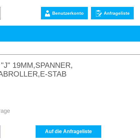
Benutzerkonto
Anfrageliste
"J" 19MM,SPANNER,
ABROLLER,E-STAB
frage
b den gewünschten Wert ein oder benutze d
Auf die Anfrageliste