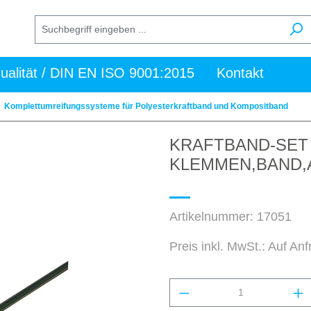
ualität / DIN EN ISO 9001:2015
Kontakt
Komplettumreifungssysteme für Polyesterkraftband und Kompositband
KRAFTBAND-SET 
KLEMMEN,BAND,
Artikelnummer:
17051
Preis inkl. MwSt.: Auf An
Produkt Anzahl: Gi