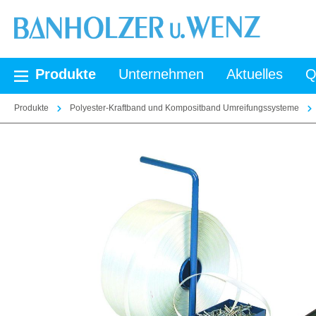
springen
Zur Hauptnavigation springen
Produkte
Unternehmen
Aktuelles
Q
Produkte
Polyester-Kraftband und Kompositband Umreifungssysteme
Bildergalerie überspringen