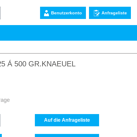
Benutzerkonto
Anfrageliste
,25 Á 500 GR.KNAEUEL
frage
b den gewünschten Wert ein oder benutze d
Auf die Anfrageliste