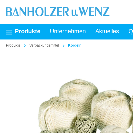
springen
Zur Hauptnavigation springen
Produkte
Unternehmen
Aktuelles
Q
Produkte
Verpackungsmittel
Kordeln
Bildergalerie überspringen