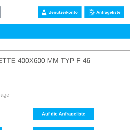
Benutzerkonto
Anfrageliste
TTE 400X600 MM TYP F 46
frage
b den gewünschten Wert ein oder benutze d
Auf die Anfrageliste