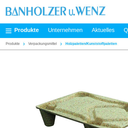
springen
Zur Hauptnavigation springen
Produkte
Unternehmen
Aktuelles
Q
Produkte
Verpackungsmittel
Holzpaletten/Kunststoffpaletten
Bildergalerie überspringen