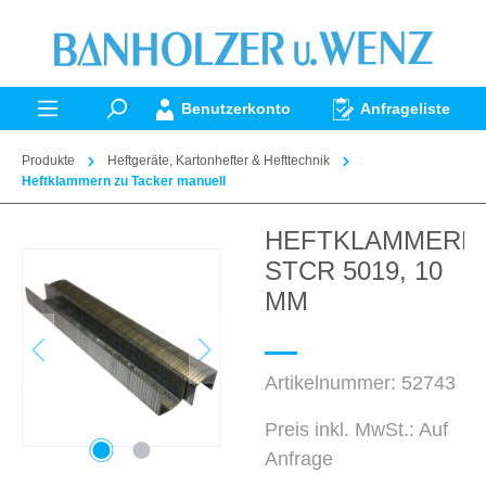
alt springen
Benutzerkonto
Anfrageliste
Produkte
Heftgeräte, Kartonhefter & Hefttechnik
Heftklammern zu Tacker manuell
HEFTKLAMMERN
Bildergalerie überspringen
STCR 5019, 10
MM
Artikelnummer:
52743
Preis inkl. MwSt.: Auf
Anfrage