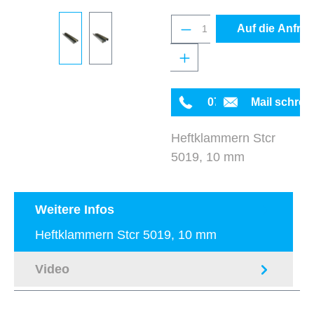
Produkt Anzahl: Gib 
Auf die Anfrag
0711 342934-0
Mail schrei
Heftklammern Stcr
5019, 10 mm
Weitere Infos
Heftklammern Stcr 5019, 10 mm
Video