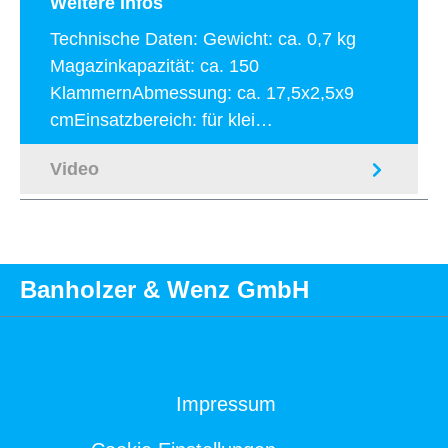
Weitere Infos
Technische Daten: Gewicht: ca. 0,7 kg
Magazinkapazität: ca. 150
KlammernAbmessung: ca. 17,5x2,5x9
cmEinsatzbereich: für klei…
Mehr
Video
Banholzer & Wenz GmbH
Impressum