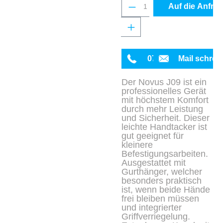
Produkt Anzahl: Gib 
Auf die Anfrag
0711 342934-0
Mail schrei
Der Novus J09 ist ein
professionelles Gerät
mit höchstem Komfort
durch mehr Leistung
und Sicherheit. Dieser
leichte Handtacker ist
gut geeignet für
kleinere
Befestigungsarbeiten.
Ausgestattet mit
Gurthänger, welcher
besonders praktisch
ist, wenn beide Hände
frei bleiben müssen
und integrierter
Griffverriegelung.