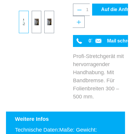
Produkt Anzahl: Gib 
Auf die Anfrag
0711 342934-0
Mail schrei
Profi-Stretchgerät mit
hervorragender
Handhabung. Mit
Bandbremse. Für
Folienbreiten 300 –
500 mm.
Weitere Infos
Technische Daten:Maße: Gewicht: