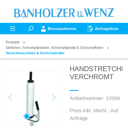
alt springen
Benutzerkonto
Anfrageliste
Produkte
Stretchen, Schrumpfpistolen, Schrumpfgeräte & Schrumpffolien
Stretchmaschinen & Stretchabroller
HANDSTRETCHE
Bildergalerie überspringen
VERCHROMT
Artikelnummer:
13598
Preis inkl. MwSt.: Auf
Anfrage