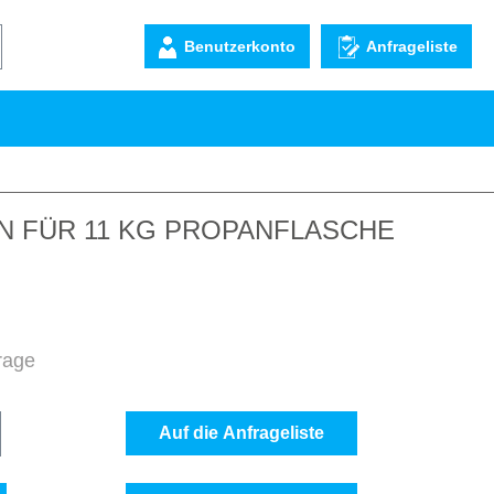
Benutzerkonto
Anfrageliste
 FÜR 11 KG PROPANFLASCHE
frage
b den gewünschten Wert ein oder benutze d
Auf die Anfrageliste