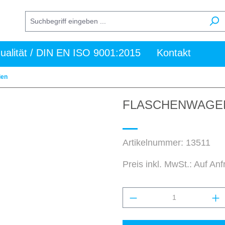
ualität / DIN EN ISO 9001:2015
Kontakt
ien
FLASCHENWAGEN
Artikelnummer:
13511
Preis inkl. MwSt.: Auf An
Produkt Anzahl: Gi