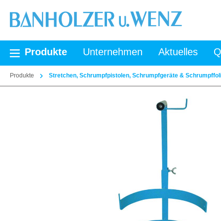
springen
Zur Hauptnavigation springen
Produkte
Unternehmen
Aktuelles
Q
Produkte
Stretchen, Schrumpfpistolen, Schrumpfgeräte & Schrumpffol
Bildergalerie überspringen