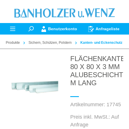
alt springen
Benutzerkonto
Anfrageliste
Produkte
Sichern, Schützen, Polstern
Kanten- und Eckenschutz
FLÄCHENKANTE
Bildergalerie überspringen
80 X 80 X 3 MM
ALUBESCHICHTET
M LANG
Artikelnummer:
17745
Preis inkl. MwSt.: Auf
Anfrage