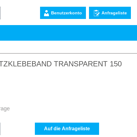
Benutzerkonto
Anfrageliste
TZKLEBEBAND TRANSPARENT 150
frage
b den gewünschten Wert ein oder benutze d
Auf die Anfrageliste