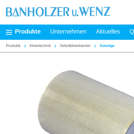
springen
Zur Hauptnavigation springen
Produkte
Unternehmen
Aktuelles
Q
Produkte
Klebetechnik
Selbstklebebänder
Sonstige
Bildergalerie überspringen