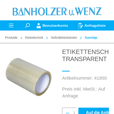
alt springen
Benutzerkonto
Anfrageliste
Produkte
Klebetechnik
Selbstklebebänder
Sonstige
ETIKETTENSCHU
Bildergalerie überspringen
TRANSPARENT 1
Artikelnummer:
41950
Preis inkl. MwSt.: Auf
Anfrage
Produkt Anzahl: Gib 
Auf die Anfrag