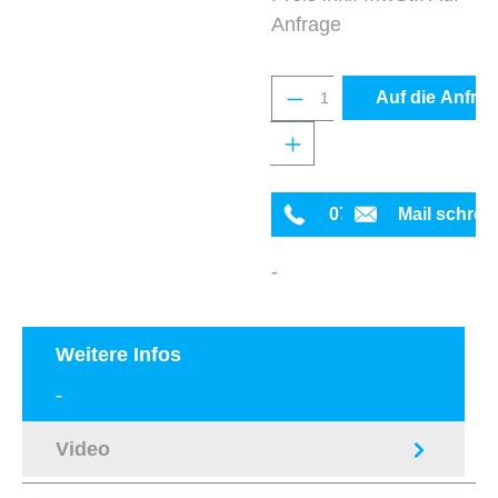
Anfrage
Produkt Anzahl: Gib 
Auf die Anfrag
0711 342934-0
Mail schrei
-
Weitere Infos
-
Video