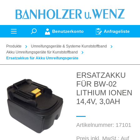
alt springen
Benutzerkonto
Anfrageliste
Produkte
Umreifungsgeräte & Systeme Kunststoffband
Akku Umreifungsgeräte für Kunststoffband
Ersatzakkus für Akku Umreifungsgeräte
ERSATZAKKU
Bildergalerie überspringen
FÜR BW-02
LITHIUM IONEN
14,4V, 3,0AH
Artikelnummer:
17101
Preis inkl. MwSt.: Auf