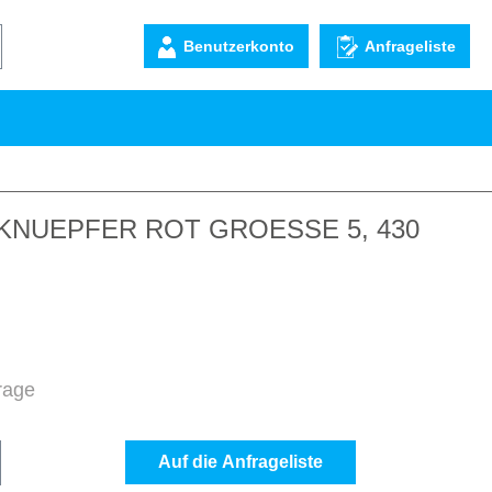
Benutzerkonto
Anfrageliste
KNUEPFER ROT GROESSE 5, 430
frage
b den gewünschten Wert ein oder benutze d
Auf die Anfrageliste