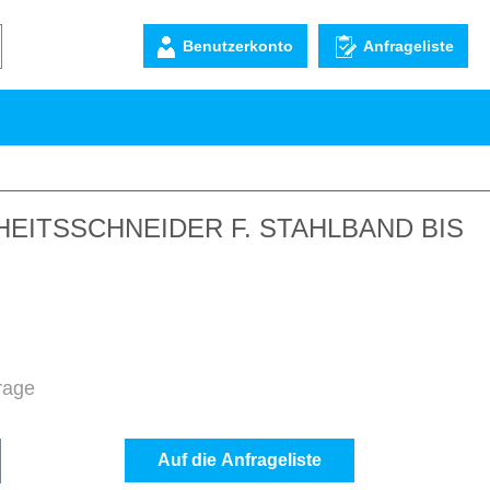
Benutzerkonto
Anfrageliste
EITSSCHNEIDER F. STAHLBAND BIS
frage
b den gewünschten Wert ein oder benutze d
Auf die Anfrageliste