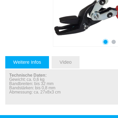
Weitere Infos
Video
Technische Daten:
Gewicht: ca. 0,6 kg
Bandbreiten: bis 32 mm
Bandstärken: bis 0,8 mm
Abmessung: ca. 27x8x3 cm