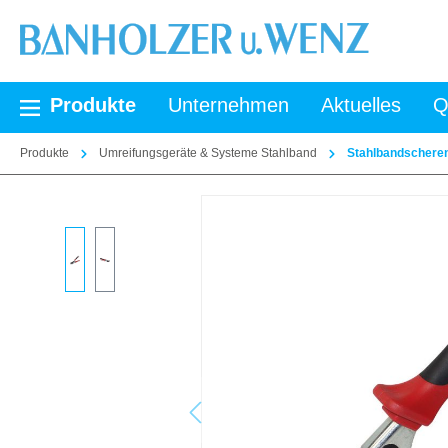
springen
Zur Hauptnavigation springen
Produkte
Unternehmen
Aktuelles
Q
Produkte
Umreifungsgeräte & Systeme Stahlband
Stahlbandschere
Bildergalerie überspringen