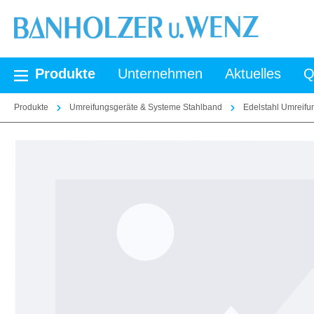
springen
Zur Hauptnavigation springen
Produkte
Unternehmen
Aktuelles
Q
Produkte
Umreifungsgeräte & Systeme Stahlband
Edelstahl Umreif
Bildergalerie überspringen