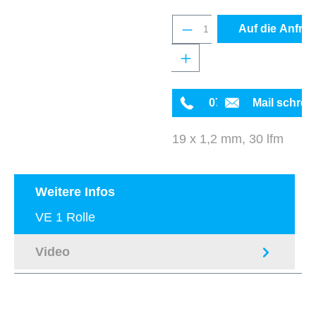
Produkt Anzahl: Gib 
Auf die Anfrag
0711 342934-0
Mail schrei
19 x 1,2 mm, 30 lfm
Weitere Infos
VE 1 Rolle
Video