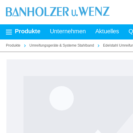
springen
Zur Hauptnavigation springen
Produkte
Unternehmen
Aktuelles
Q
Produkte
Umreifungsgeräte & Systeme Stahlband
Edelstahl Umreif
Bildergalerie überspringen