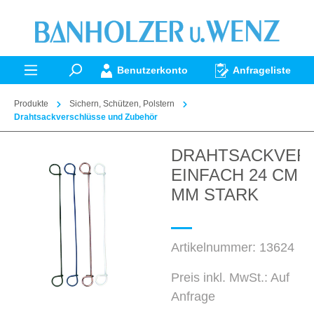
alt springen
Benutzerkonto
Anfrageliste
Produkte
Sichern, Schützen, Polstern
Drahtsackverschlüsse und Zubehör
DRAHTSACKVER
Bildergalerie überspringen
EINFACH 24 CM L
MM STARK
Artikelnummer:
13624
Preis inkl. MwSt.: Auf
Anfrage