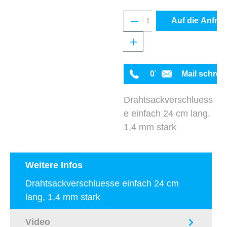
Produkt Anzahl: Gib 
Auf die Anfrag
0711 342934-0
Mail schrei
Drahtsackverschluess
e einfach 24 cm lang,
1,4 mm stark
Weitere Infos
Drahtsackverschluesse einfach 24 cm
lang, 1,4 mm stark
Video