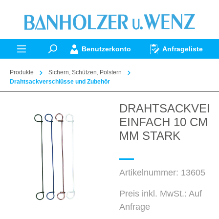
alt springen
Benutzerkonto
Anfrageliste
Produkte
Sichern, Schützen, Polstern
Drahtsackverschlüsse und Zubehör
DRAHTSACKVER
Bildergalerie überspringen
EINFACH 10 CM L
MM STARK
Artikelnummer:
13605
Preis inkl. MwSt.: Auf
Anfrage