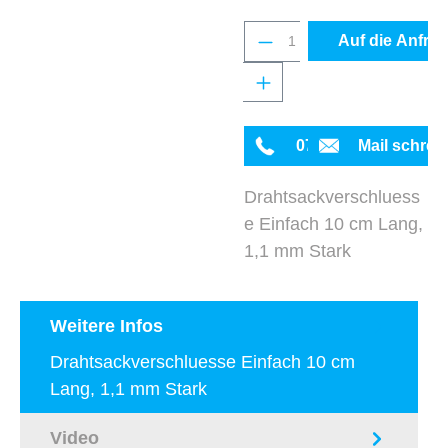
Produkt Anzahl: Gib 
Auf die Anfrag
0711 342934-0
Mail schrei
Drahtsackverschluess
e Einfach 10 cm Lang,
1,1 mm Stark
Weitere Infos
Drahtsackverschluesse Einfach 10 cm
Lang, 1,1 mm Stark
Video