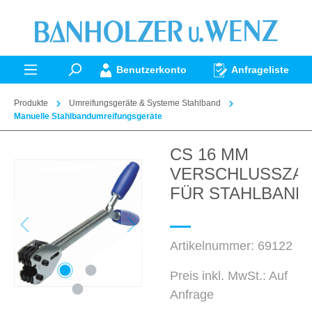
alt springen
Benutzerkonto
Anfrageliste
Produkte
Umreifungsgeräte & Systeme Stahlband
Manuelle Stahlbandumreifungsgeräte
CS 16 MM
Bildergalerie überspringen
VERSCHLUSSZA
FÜR STAHLBAND
Artikelnummer:
69122
Preis inkl. MwSt.: Auf
Anfrage