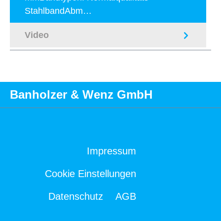
StahlbandAbm…
Mehr
Video
Banholzer & Wenz GmbH
Impressum
Cookie Einstellungen
Datenschutz
AGB