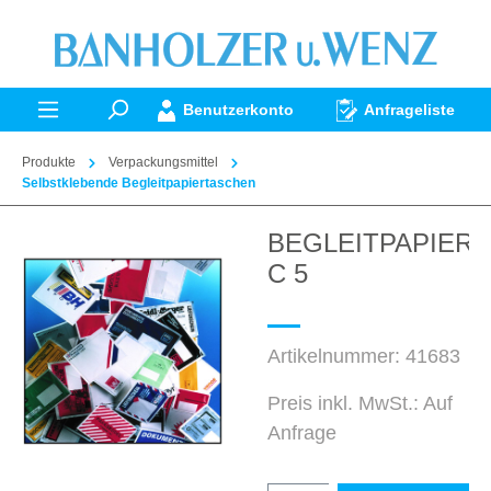
alt springen
Benutzerkonto
Anfrageliste
Produkte
Verpackungsmittel
Selbstklebende Begleitpapiertaschen
BEGLEITPAPIER
Bildergalerie überspringen
C 5
Artikelnummer:
41683
Preis inkl. MwSt.: Auf
Anfrage