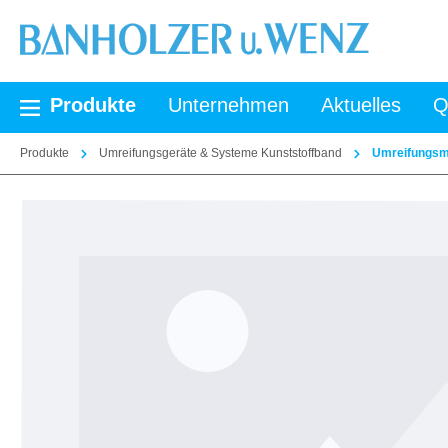
springen
Zur Hauptnavigation springen
Produkte
Unternehmen
Aktuelles
Q
Produkte
Umreifungsgeräte & Systeme Kunststoffband
Umreifungsma
Bildergalerie überspringen