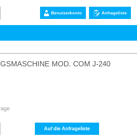
Benutzerkonto
Anfrageliste
GSMASCHINE MOD. COM J-240
frage
b den gewünschten Wert ein oder benutze d
Auf die Anfrageliste