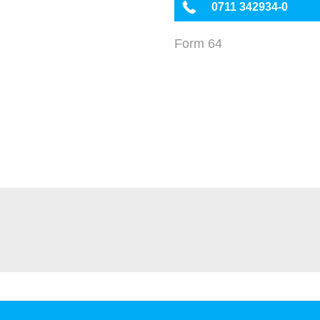
0711 342934-0
Form 64