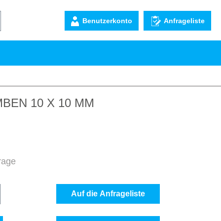
Benutzerkonto
Anfrageliste
BEN 10 X 10 MM
frage
b den gewünschten Wert ein oder benutze d
Auf die Anfrageliste