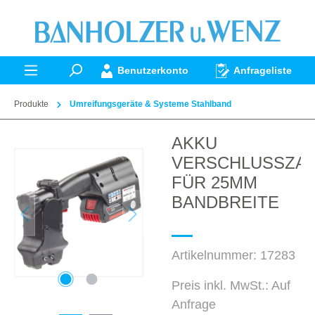
alt springen
Benutzerkonto
Anfrageliste
Produkte
Umreifungsgeräte & Systeme Stahlband
AKKU
Bildergalerie überspringen
VERSCHLUSSZA
FÜR 25MM
BANDBREITE
Artikelnummer:
17283
Preis inkl. MwSt.: Auf
Anfrage