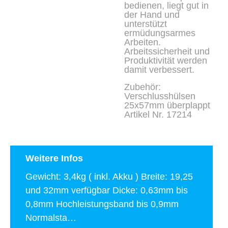
bedienen, liegt gut in
der Hand und
unterstützt
ermüdungsarmes
Arbeiten.
Arbeitssicherheit und
Produktivität werden
damit verbessert.
Zubehör:
Verschlusshülsen
25x57mm überplappt
Artikel Nr. 17214
Weitere Infos
Gewicht: 3,4kg ( inkl. Akku ) Breite: 19,25
und 32mm verfügbar Dicke: 0,63mm bis
0,8mm Hochleistungsband bis 0,9mm
Normalsta…
Mehr