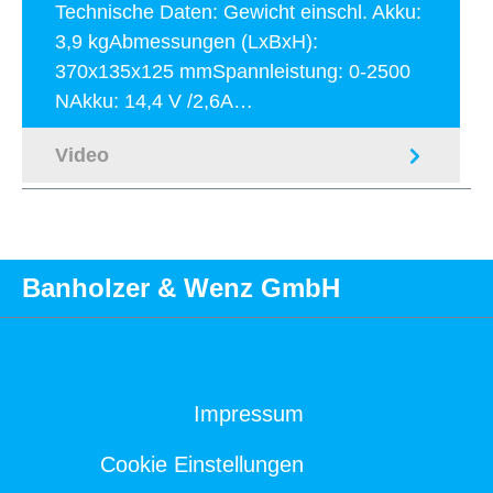
Technische Daten: Gewicht einschl. Akku:
3,9 kgAbmessungen (LxBxH):
370x135x125 mmSpannleistung: 0-2500
NAkku: 14,4 V /2,6A…
Mehr
Video
Banholzer & Wenz GmbH
Impressum
Cookie Einstellungen