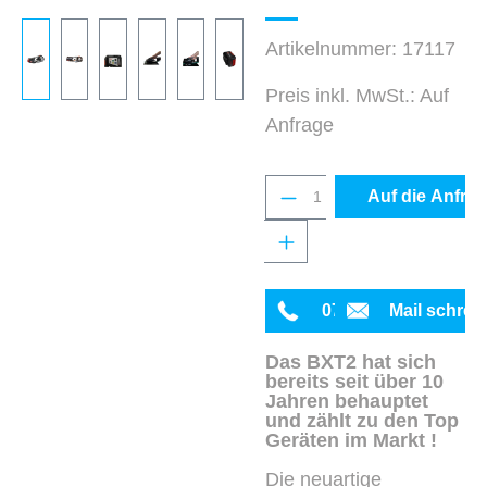
Artikelnummer:
17117
Preis inkl. MwSt.: Auf
Anfrage
Produkt Anzahl: Gib 
Auf die Anfrag
0711 342934-0
Mail schrei
Das BXT2 hat sich
bereits seit über 10
Jahren behauptet
und zählt zu den Top
Geräten im Markt !
Die neuartige