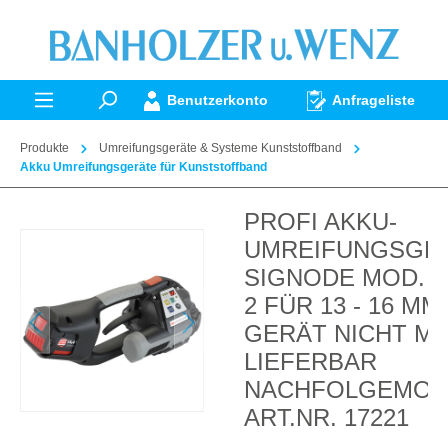
alt springen
Benutzerkonto
Anfrageliste
Produkte
Umreifungsgeräte & Systeme Kunststoffband
Akku Umreifungsgeräte für Kunststoffband
PROFI AKKU-
Bildergalerie überspringen
UMREIFUNGSGE
SIGNODE MOD. B
2 FÜR 13 - 16 MM
GERÄT NICHT M
LIEFERBAR
NACHFOLGEMOD
ART.NR. 17221