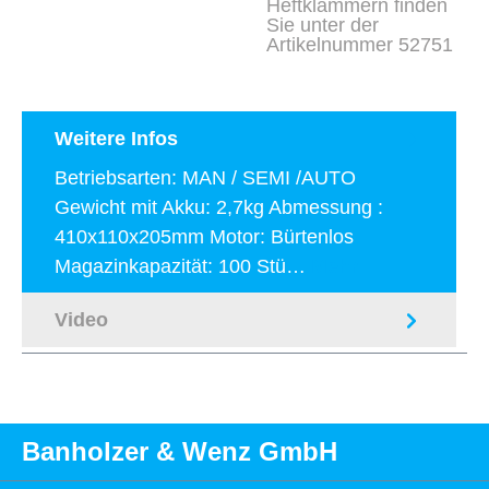
Heftklammern finden
Sie unter der
Artikelnummer 52751
Weitere Infos
Betriebsarten: MAN / SEMI /AUTO
Gewicht mit Akku: 2,7kg Abmessung :
410x110x205mm Motor: Bürtenlos
Magazinkapazität: 100 Stü…
Mehr
Video
Banholzer & Wenz GmbH