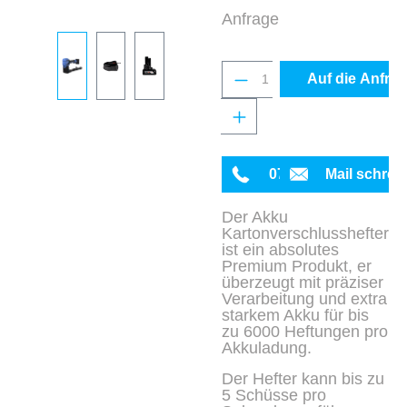
Anfrage
Produkt Anzahl: Gib 
Auf die Anfrag
0711 342934-0
Mail schrei
Der Akku
Kartonverschlusshefter
ist ein absolutes
Premium Produkt, er
überzeugt mit präziser
Verarbeitung und extra
starkem Akku für bis
zu 6000 Heftungen pro
Akkuladung.
Der Hefter kann bis zu
5 Schüsse pro