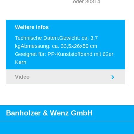
oder 30314
Weitere Infos
Technische Daten:Gewicht: ca. 3,7
kgAbmessung: ca. 33,5x26x50 cm
Geeignet für: PP-Kunststoffband mit 62er
Kern
Mehr
Video
Banholzer & Wenz GmbH