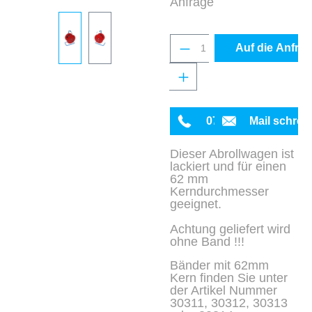
Anfrage
Produkt Anzahl: Gib 
Auf die Anfrag
0711 342934-0
Mail schrei
Dieser Abrollwagen ist
lackiert und für einen
62 mm
Kerndurchmesser
geeignet.
Achtung geliefert wird
ohne Band !!!
Bänder mit 62mm
Kern finden Sie unter
der Artikel Nummer
30311, 30312, 30313