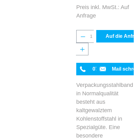
Preis inkl. MwSt.: Auf
Anfrage
Produkt Anzahl: Gib 
Auf die Anfrag
0711 342934-0
Mail schrei
Verpackungsstahlband
in Normalqualität
besteht aus
kaltgewalztem
Kohlenstoffstahl in
Spezialgüte. Eine
besondere