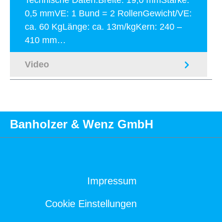
Technische Daten:Breite: 19,0 mmStärke:
0,5 mmVE: 1 Bund = 2 RollenGewicht/VE:
ca. 60 KgLänge: ca. 13m/kgKern: 240 –
410 mm…
Mehr
Video
Banholzer & Wenz GmbH
Impressum
Cookie Einstellungen