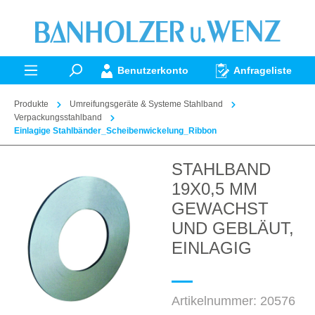
alt springen
Benutzerkonto
Anfrageliste
Produkte
Umreifungsgeräte & Systeme Stahlband
Verpackungsstahlband
Einlagige Stahlbänder_Scheibenwickelung_Ribbon
STAHLBAND
Bildergalerie überspringen
19X0,5 MM
GEWACHST
UND GEBLÄUT,
EINLAGIG
Artikelnummer:
20576