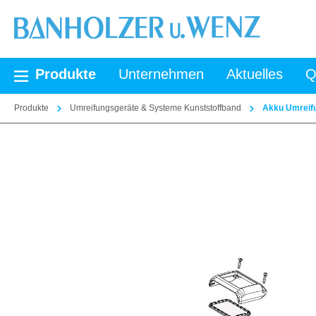
springen
Zur Hauptnavigation springen
Produkte
Unternehmen
Aktuelles
Q
Produkte
Umreifungsgeräte & Systeme Kunststoffband
Akku Umreifu
Bildergalerie überspringen