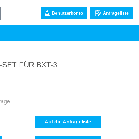
Benutzerkonto
Anfrageliste
SET FÜR BXT-3
frage
b den gewünschten Wert ein oder benutze d
Auf die Anfrageliste