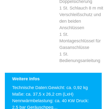
Doppelsicherung
1 St. Schlauch 8 m mit
Verschleißschutz und
den beiden
Anschlüssen
1 St.
Montageschlüssel für
Gasanschlüsse
1 St.
Bedienungsanleitung
Weitere Infos
Technische Daten:Gewicht: ca. 0,92 kg
Maße: ca. 37,5 x 26,2 cm (LxH)
Nennwärmbelastung: ca. 40 KW Druck:
2,5 bar Geräuschpeg…
Mehr