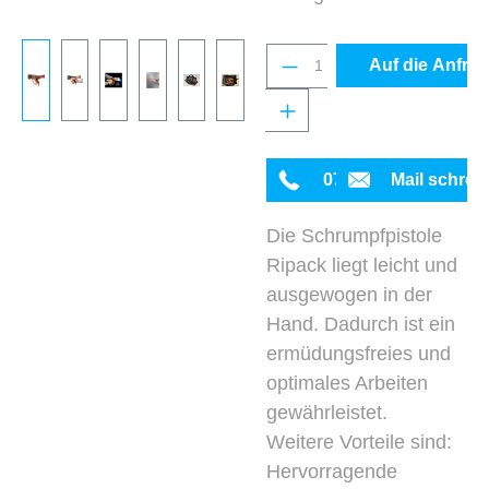
Produkt Anzahl: Gib 
Auf die Anfrag
0711 342934-0
Mail schrei
Die Schrumpfpistole
Ripack liegt leicht und
ausgewogen in der
Hand. Dadurch ist ein
ermüdungsfreies und
optimales Arbeiten
gewährleistet.
Weitere Vorteile sind:
Hervorragende