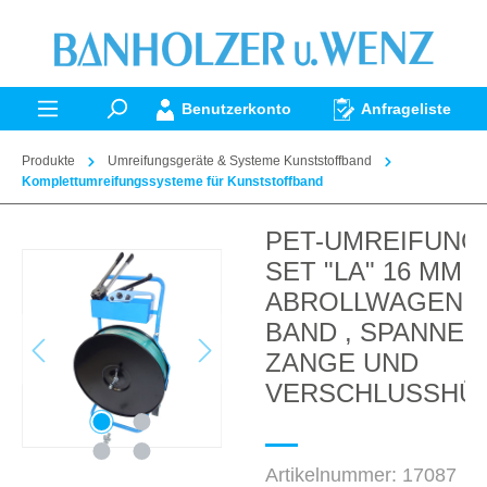
alt springen
Benutzerkonto
Anfrageliste
Produkte
Umreifungsgeräte & Systeme Kunststoffband
Komplettumreifungssysteme für Kunststoffband
PET-UMREIFUNG
Bildergalerie überspringen
SET "LA" 16 MM I
ABROLLWAGEN,
BAND , SPANNER
ZANGE UND
VERSCHLUSSHÜ
Artikelnummer:
17087