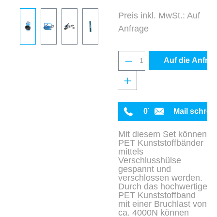
Preis inkl. MwSt.: Auf
Anfrage
Produkt Anzahl: Gib 
Auf die Anfrag
0711 342934-0
Mail schrei
Mit diesem Set können
PET Kunststoffbänder
mittels
Verschlusshülse
gespannt und
verschlossen werden.
Durch das hochwertige
PET Kunststoffband
mit einer Bruchlast von
ca. 4000N können