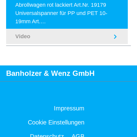
Abrollwagen rot lackiert Art.Nr. 19179
Universalspanner für PP und PET 10-
19mm Art.…
Mehr
Video
Banholzer & Wenz GmbH
Impressum
Cookie Einstellungen
Datenschutz
AGB