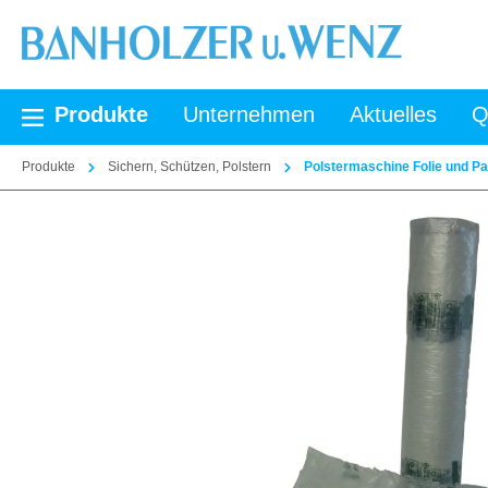
springen
Zur Hauptnavigation springen
Produkte
Unternehmen
Aktuelles
Q
Produkte
Sichern, Schützen, Polstern
Polstermaschine Folie und Pa
Bildergalerie überspringen