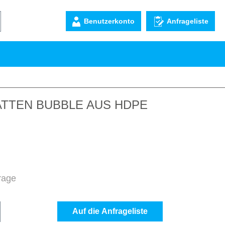
Benutzerkonto
Anfrageliste
TTEN BUBBLE AUS HDPE
frage
b den gewünschten Wert ein oder benutze d
Auf die Anfrageliste