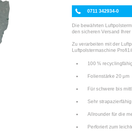
0711 342934-0
Die bewährten Luftpolsterma
den sicheren Versand Ihrer
Zu verarbeiten mit der Luf
Luftpolstermaschine Profi1
100 % recyclingfähi
Folienstärke 20 μm
Für schwere bis mitt
Sehr strapazierfähig
Allrounder für die 
Perforiert zum leich