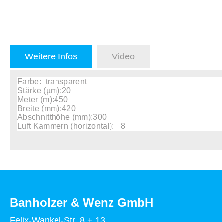
Weitere Infos
Video
Farbe:
transparent
Stärke (µm):20
Meter (m):450
Breite (mm):420
Abschnitthöhe (mm):300
Luft Kammern (horizontal):
8
Banholzer & Wenz GmbH
Felix-Wankel-Str. 8 + 13