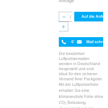
Anfrage
Produkt Anzahl: Gib 
Auf die Anfrag
0711 342934-0
Mail schrei
Die bewährten
Luftpolstermatten
werden in Deutschland
hergestellt und sind
ideal für den sicheren
Versand Ihrer Packgüter.
Mit der Luftpolsterfolie
erhalten Sie eine
klimaneutrale Folie ohne
CO
Belastung.
2