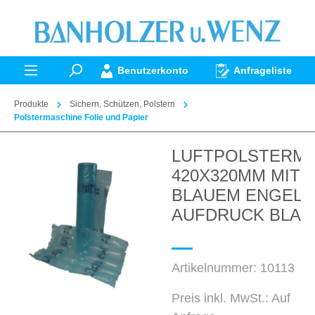
alt springen
Benutzerkonto
Anfrageliste
Produkte
Sichern, Schützen, Polstern
Polstermaschine Folie und Papier
LUFTPOLSTERM
Bildergalerie überspringen
420X320MM MIT
BLAUEM ENGEL
AUFDRUCK BLAU
Artikelnummer:
10113
Preis inkl. MwSt.: Auf