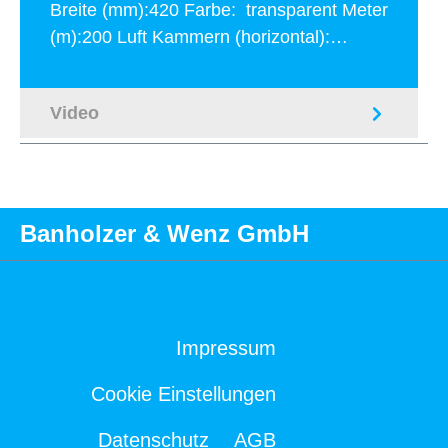
Breite (mm):420 Farbe: transparent Meter
(m):200 Luft Kammern (horizontal):…
Mehr
Video
Banholzer & Wenz GmbH
Impressum
Cookie Einstellungen
Datenschutz
AGB