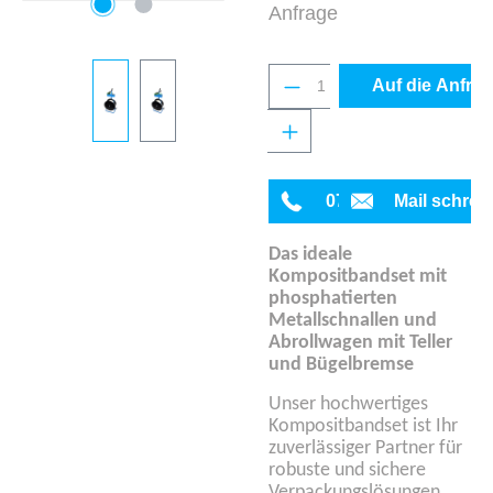
Anfrage
Produkt Anzahl: Gib 
Auf die Anfrag
0711 342934-0
Mail schrei
Das ideale
Kompositbandset mit
phosphatierten
Metallschnallen und
Abrollwagen mit Teller
und Bügelbremse
Unser hochwertiges
Kompositbandset ist Ihr
zuverlässiger Partner für
robuste und sichere
Verpackungslösungen.