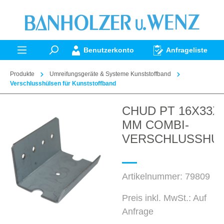
alt springen
Benutzerkonto
Anfrageliste
Produkte
Umreifungsgeräte & Systeme Kunststoffband
Verschlusshülsen für Kunststoffband
CHUD PT 16X33X0
Bildergalerie überspringen
MM COMBI-
VERSCHLUSSHU
Artikelnummer:
79809
Preis inkl. MwSt.: Auf
Anfrage