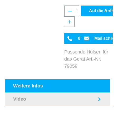
Produkt Anzahl: Gib 
Auf die Anfrag
0711 342934-0
Mail schrei
Passende Hülsen für
das Gerät Art.-Nr.
79059
Weitere Infos
Video